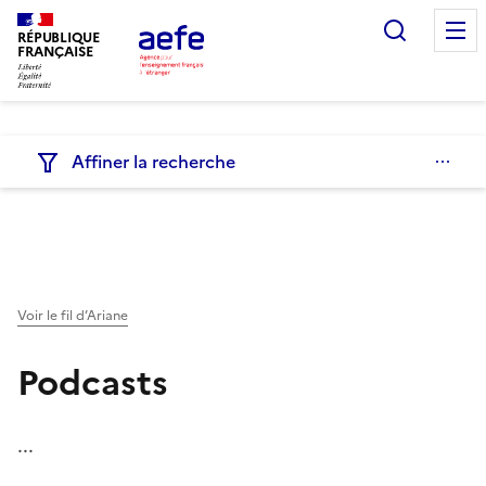
Aller
Recherc
au
RÉPUBLIQUE
FRANÇAISE
contenu
principal
Affiner la recherche
Voir le fil d’Ariane
Podcasts
...