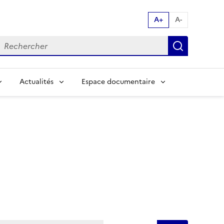
A+
A-
echerche par mot clés:
Recherch
Actualités
Espace documentaire