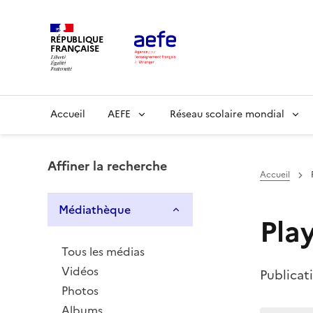
Aller
au
RÉPUBLIQUE
contenu
FRANÇAISE
principal
Main
Accueil
AEFE
Réseau scolaire mondial
navigation
Affiner la recherche
Accueil
Médiathèque
Play
Tous les médias
Vidéos
Publicati
Photos
Albums