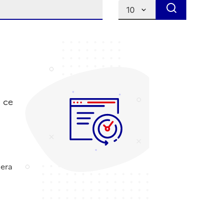
Résultats par page
 ce
nera