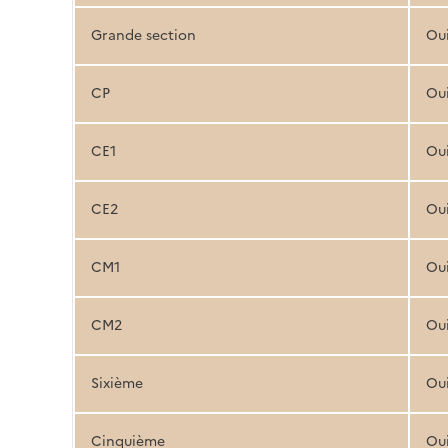
Grande section
Ou
CP
Ou
CE1
Ou
CE2
Ou
CM1
Ou
CM2
Ou
Sixième
Ou
Cinquième
Ou