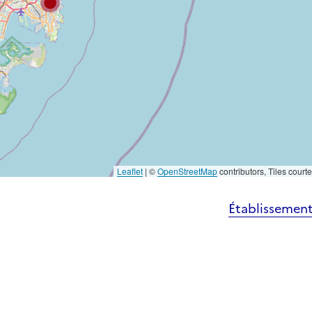
Leaflet
|
©
OpenStreetMap
contributors, Tiles court
Établissement