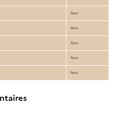
i
Non
i
Non
i
Non
i
Non
i
Non
ntaires