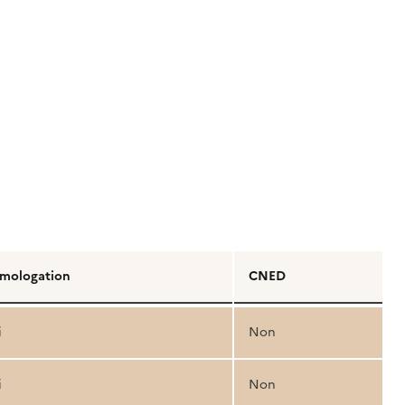
mologation
CNED
i
Non
i
Non