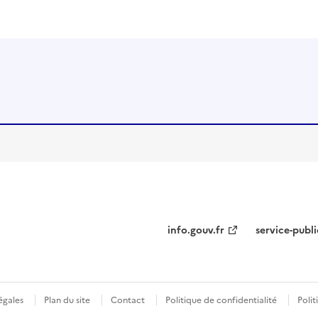
info.gouv.fr
service-publi
égales
Plan du site
Contact
Politique de confidentialité
Polit