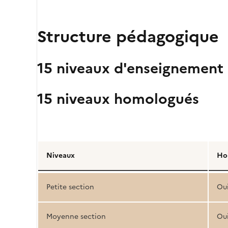
Structure pédagogique
15 niveaux d'enseignement
15 niveaux homologués
Détail
de
Niveaux
Ho
la
structure
Petite section
Ou
pédagogique
Moyenne section
Ou