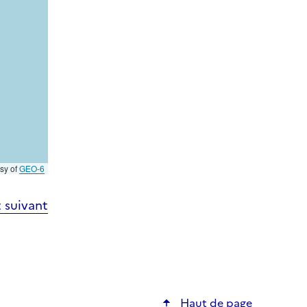
esy of
GEO-6
 suivant
Haut de page