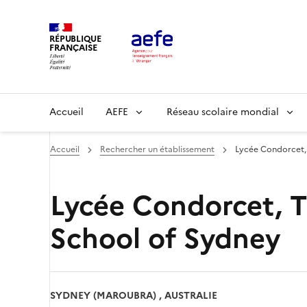
Aller
au
RÉPUBLIQUE
contenu
FRANÇAISE
principal
Main
Accueil
AEFE
Réseau scolaire mondial
navigation
Accueil
Rechercher un établissement
Lycée Condorcet, 
Lycée Condorcet, T
School of Sydney
SYDNEY (MAROUBRA) , AUSTRALIE