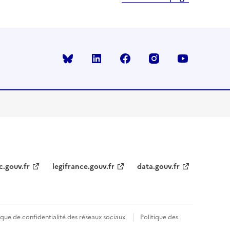
Bluesky
linkedin
facebook
instagram
youtube
c.gouv.fr
legifrance.gouv.fr
data.gouv.fr
ique de confidentialité des réseaux sociaux
Politique des