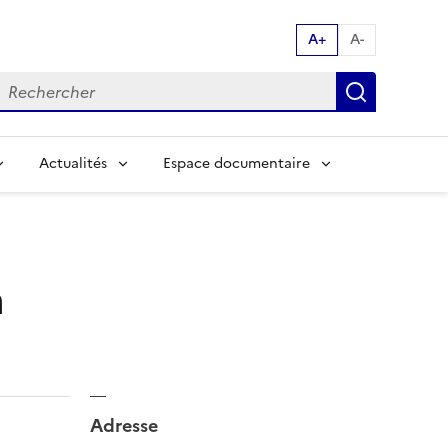
A+
A-
echerche par mot clés:
Recherch
Actualités
Espace documentaire
h
Adresse