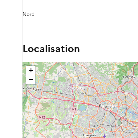
Nord
Localisation
+
−