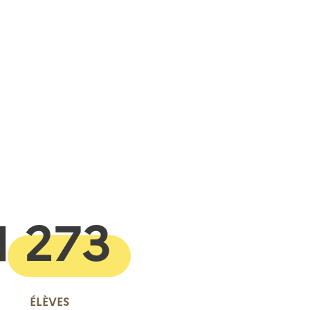
 presse-papier
1 273
ÉLÈVES