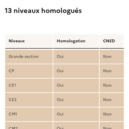
13 niveaux homologués
Détail
de
Niveaux
Homologation
CNED
la
structure
Grande section
Oui
Non
pédagogique
CP
Oui
Non
CE1
Oui
Non
CE2
Oui
Non
CM1
Oui
Non
CM2
Oui
Non