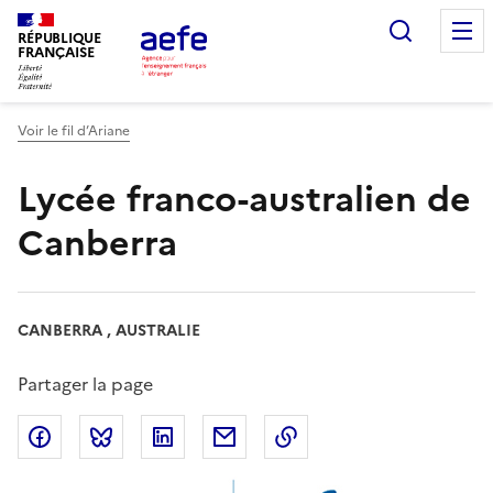
Aller
Recherc
au
RÉPUBLIQUE
FRANÇAISE
contenu
principal
Voir le fil d’Ariane
Lycée franco-australien de
Canberra
CANBERRA , AUSTRALIE
Partager la page
Partager sur Facebook
Partager sur Bluesky
Partager sur LinkedIn
Partager par email
Copier dans le presse