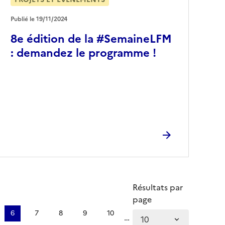
Publié le 19/11/2024
8e édition de la #SemaineLFM
: demandez le programme !
Résultats par
page
6
7
8
9
10
…
e
Page
Page
Page
Page
Page