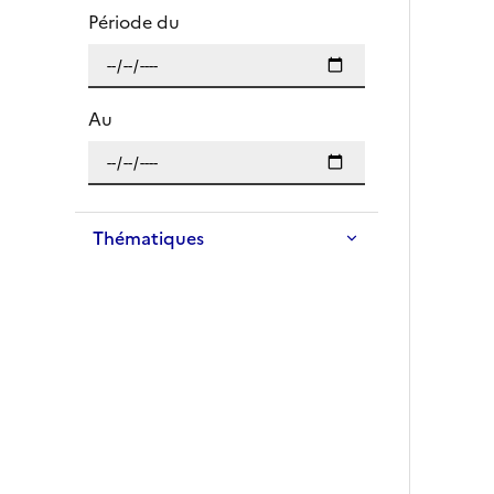
Après avoir sélectionné une date, la page se rec
Période du
Au
Thématiques