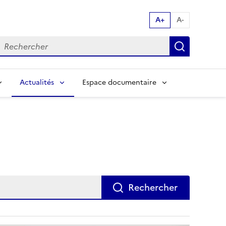
A+
A-
echerche par mot clés:
Recherch
Actualités
Espace documentaire
Rechercher