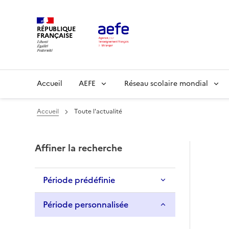
Aller
au
RÉPUBLIQUE
contenu
FRANÇAISE
principal
Main
Accueil
AEFE
Réseau scolaire mondial
navigation
Accueil
Toute l'actualité
Affiner la recherche
Période prédéfinie
Période personnalisée