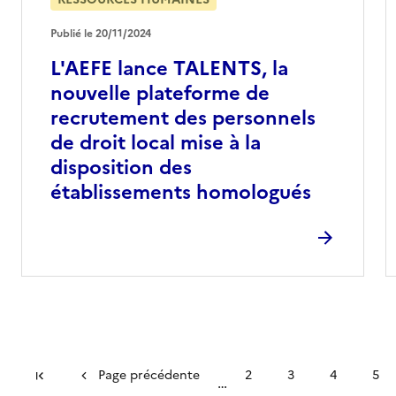
Publié le 20/11/2024
L'AEFE lance TALENTS, la
nouvelle plateforme de
recrutement des personnels
de droit local mise à la
disposition des
établissements homologués
First
Page précédente
2
3
4
5
…
Première page
Page précédente
Page
Page
Page
Pag