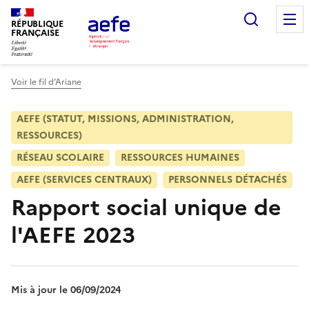
Aller
Recherc
au
RÉPUBLIQUE
FRANÇAISE
contenu
principal
Voir le fil d’Ariane
AEFE (STATUT, MISSIONS, ADMINISTRATION,
RESSOURCES)
RÉSEAU SCOLAIRE
RESSOURCES HUMAINES
AEFE (SERVICES CENTRAUX)
PERSONNELS DÉTACHÉS
Rapport social unique de
l'AEFE 2023
Mis à jour le 06/09/2024