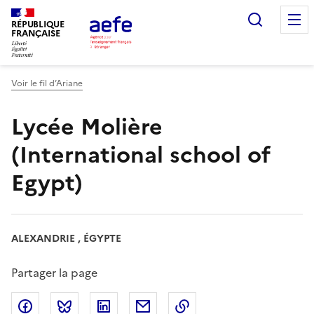
Aller
Recherc
au
RÉPUBLIQUE
FRANÇAISE
contenu
principal
Voir le fil d’Ariane
Lycée Molière
(International school of
Egypt)
ALEXANDRIE , ÉGYPTE
Partager la page
Partager sur Facebook
Partager sur Bluesky
Partager sur LinkedIn
Partager par email
Copier dans le presse