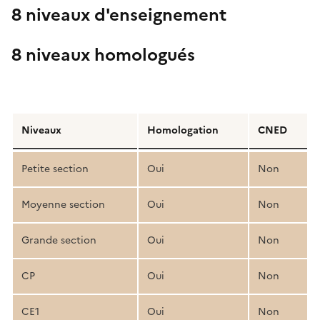
8 niveaux d'enseignement
8 niveaux homologués
Détail
de
Niveaux
Homologation
CNED
la
structure
Petite section
Oui
Non
pédagogique
Moyenne section
Oui
Non
Grande section
Oui
Non
CP
Oui
Non
CE1
Oui
Non