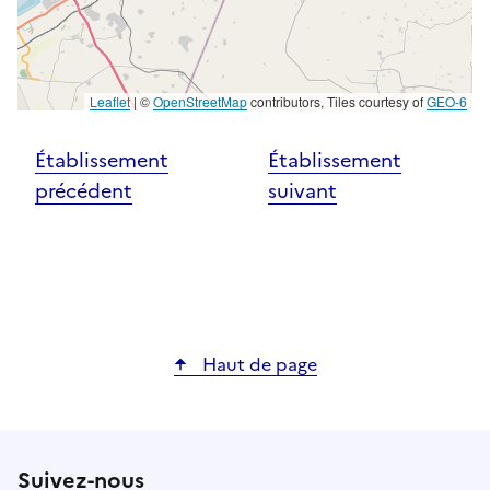
Leaflet
|
©
OpenStreetMap
contributors, Tiles courtesy of
GEO-6
Établissement
Établissement
précédent
suivant
Haut de page
Suivez-nous