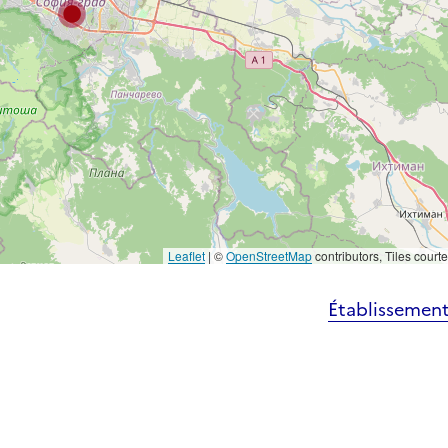
Leaflet
|
©
OpenStreetMap
contributors, Tiles court
Établissement