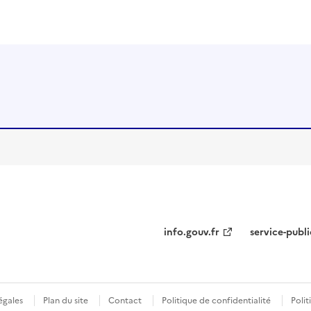
info.gouv.fr
service-publi
égales
Plan du site
Contact
Politique de confidentialité
Polit