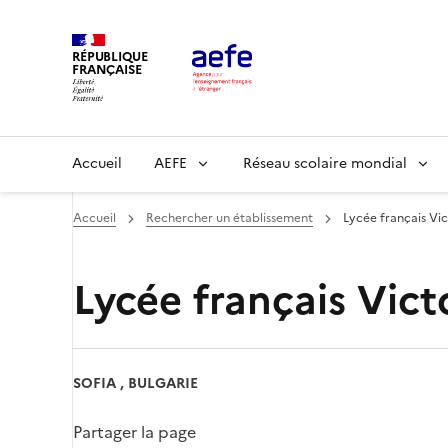
Aller
au
RÉPUBLIQUE
contenu
FRANÇAISE
principal
Main
Accueil
AEFE
Réseau scolaire mondial
navigation
Accueil
Rechercher un établissement
Lycée français Vi
Lycée français Vic
SOFIA , BULGARIE
Partager la page