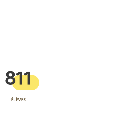
 presse-papier
811
ÉLÈVES