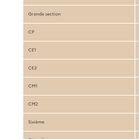
Grande section
CP
CE1
CE2
CM1
CM2
Sixième