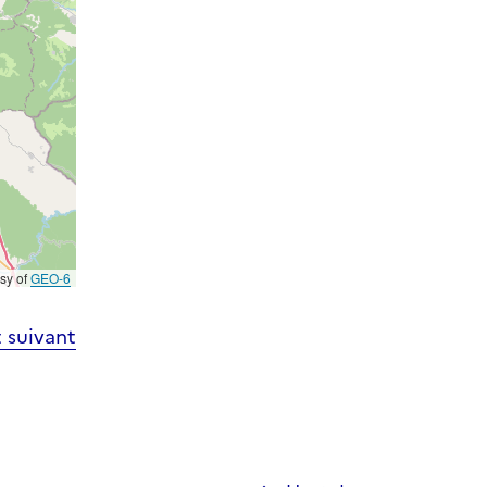
esy of
GEO-6
 suivant