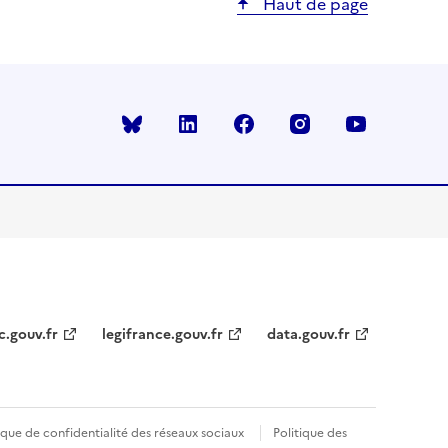
Haut de page
Bluesky
linkedin
facebook
instagram
youtube
c.gouv.fr
legifrance.gouv.fr
data.gouv.fr
ique de confidentialité des réseaux sociaux
Politique des