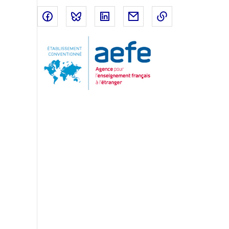
Partager sur Facebook
Partager sur Bluesky
Partager sur LinkedIn
Partager par email
Copier dans le