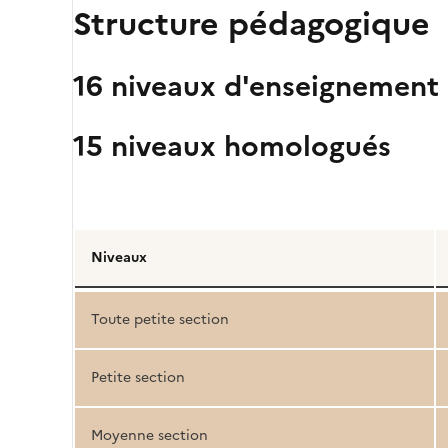
Structure pédagogique
16 niveaux d'enseignement
15 niveaux homologués
Détail
de
Niveaux
la
structure
Toute petite section
pédagogique
Petite section
Moyenne section