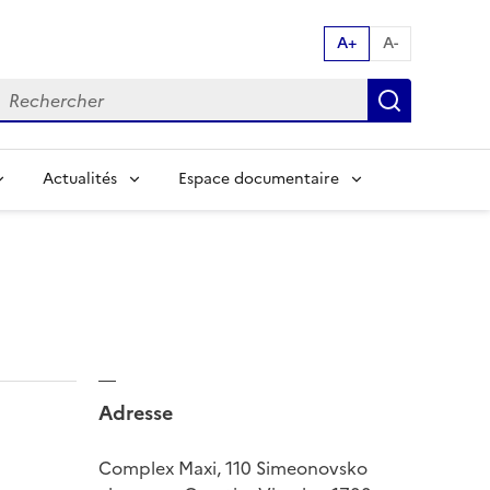
A+
A-
echerche par mot clés:
Recherch
Actualités
Espace documentaire
Adresse
Complex Maxi, 110 Simeonovsko