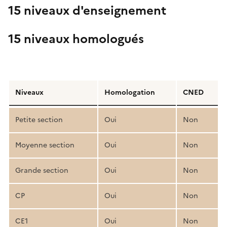
15 niveaux d'enseignement
15 niveaux homologués
Détail
de
Niveaux
Homologation
CNED
la
structure
Petite section
Oui
Non
pédagogique
Moyenne section
Oui
Non
Grande section
Oui
Non
CP
Oui
Non
CE1
Oui
Non