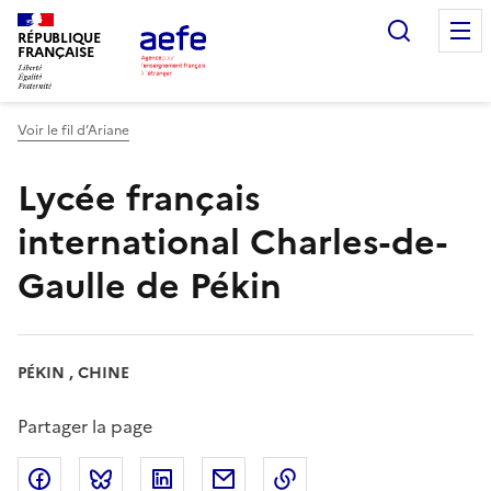
Aller
Recherc
au
RÉPUBLIQUE
FRANÇAISE
contenu
principal
Voir le fil d’Ariane
Lycée français
international Charles-de-
Gaulle de Pékin
PÉKIN , CHINE
Partager la page
Partager sur Facebook
Partager sur Bluesky
Partager sur LinkedIn
Partager par email
Copier dans le presse