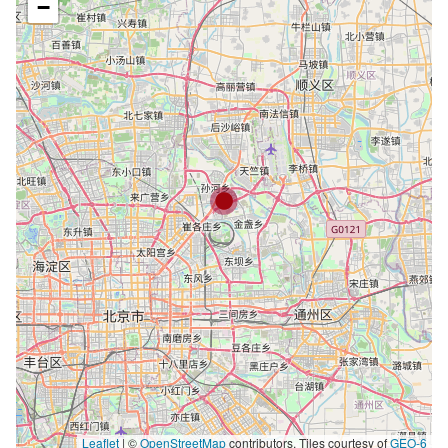
−
Leaflet
|
©
OpenStreetMap
contributors, Tiles courtesy of
GEO-6