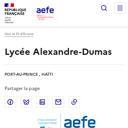
Aller
Recherc
au
RÉPUBLIQUE
FRANÇAISE
contenu
principal
Voir le fil d’Ariane
Lycée Alexandre-Dumas
PORT-AU-PRINCE , HAÏTI
Partager la page
Partager sur Facebook
Partager sur Bluesky
Partager sur LinkedIn
Partager par email
Copier dans le presse