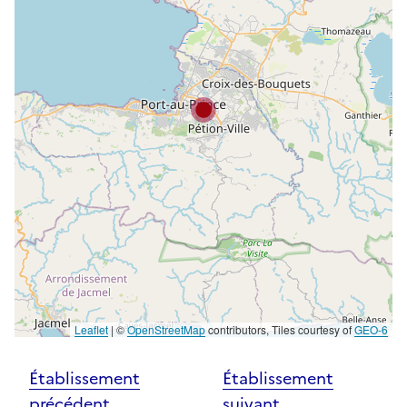
Leaflet
|
©
OpenStreetMap
contributors, Tiles courtesy of
GEO-6
Établissement
Établissement
précédent
suivant