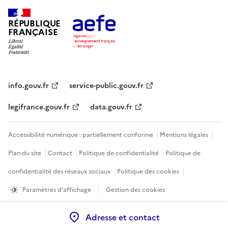
RÉPUBLIQUE
FRANÇAISE
info.gouv.fr
service-public.gouv.fr
legifrance.gouv.fr
data.gouv.fr
Accessibilité numérique : partiellement conforme
Mentions légales
Plan du site
Contact
Politique de confidentialité
Politique de
confidentialité des réseaux sociaux
Politique des cookies
Paramètres d'affichage
Gestion des cookies
Sauf mention contraire, tous les contenus de ce site sont sous
licence
Adresse et contact
etalab-2.0