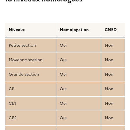
Détail
de
Niveaux
Homologation
CNED
la
structure
Petite section
Oui
Non
pédagogique
Moyenne section
Oui
Non
Grande section
Oui
Non
CP
Oui
Non
CE1
Oui
Non
CE2
Oui
Non