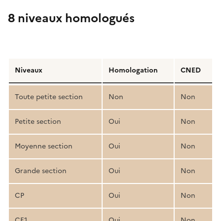
8 niveaux homologués
Détail
de
Niveaux
Homologation
CNED
la
structure
Toute petite section
Non
Non
pédagogique
Petite section
Oui
Non
Moyenne section
Oui
Non
Grande section
Oui
Non
CP
Oui
Non
CE1
Oui
Non