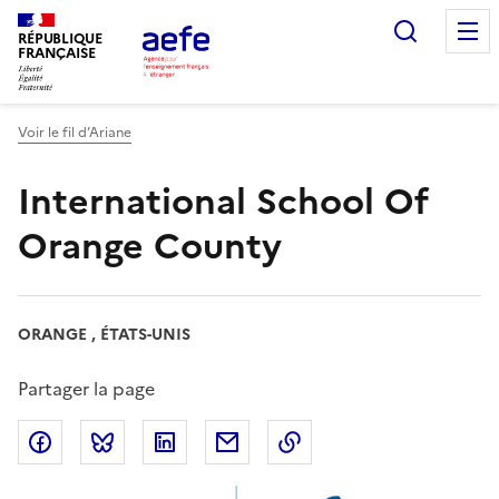
Aller
Recherc
au
RÉPUBLIQUE
FRANÇAISE
contenu
principal
Voir le fil d’Ariane
International School Of
Orange County
ORANGE , ÉTATS-UNIS
Partager la page
Partager sur Facebook
Partager sur Bluesky
Partager sur LinkedIn
Partager par email
Copier dans le presse