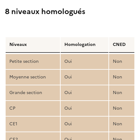
8 niveaux homologués
Détail
de
Niveaux
Homologation
CNED
la
structure
Petite section
Oui
Non
pédagogique
Moyenne section
Oui
Non
Grande section
Oui
Non
CP
Oui
Non
CE1
Oui
Non
CE2
Oui
Non