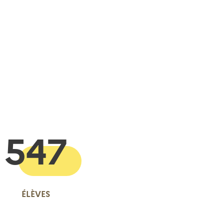
 presse-papier
547
ÉLÈVES