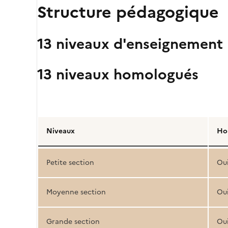
Structure pédagogique
13 niveaux d'enseignement
13 niveaux homologués
Détail
de
Niveaux
Ho
la
structure
Petite section
Ou
pédagogique
Moyenne section
Ou
Grande section
Ou