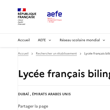
Aller
au
RÉPUBLIQUE
contenu
FRANÇAISE
principal
Main
Accueil
AEFE
Réseau scolaire mondial
navigation
Accueil
Rechercher un établissement
Lycée français bil
Lycée français bili
DUBAÏ , ÉMIRATS ARABES UNIS
Partager la page