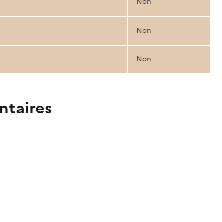
i
Non
i
Non
i
Non
ntaires