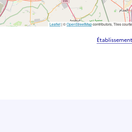
Leaflet
|
©
OpenStreetMap
contributors, Tiles court
Établissement