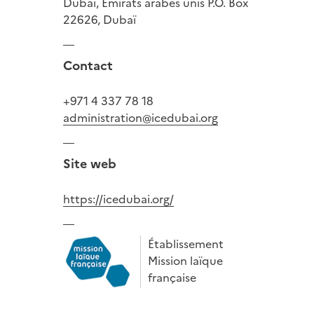
Dubai, Émirats arabes unis P.O. Box
22626, Dubaï
Contact
+971 4 337 78 18
administration@icedubai.org
Site web
https://icedubai.org/
Établissement
Mission laïque
française