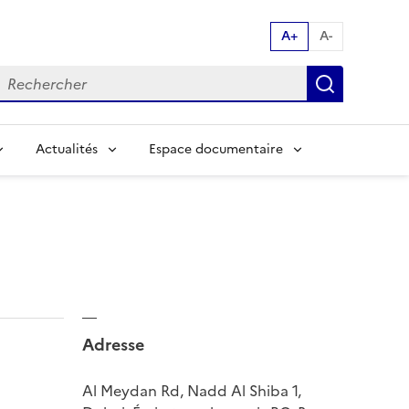
A+
A-
echerche par mot clés:
Recherch
Actualités
Espace documentaire
Adresse
Al Meydan Rd, Nadd Al Shiba 1,