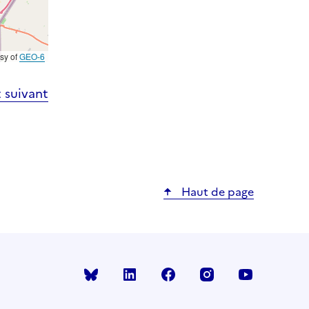
esy of
GEO-6
 suivant
Haut de page
Bluesky
linkedin
facebook
instagram
youtube