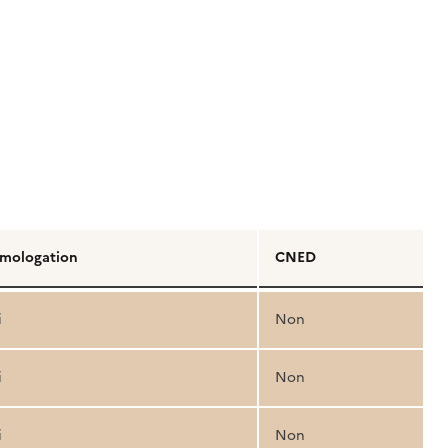
mologation
CNED
i
Non
i
Non
i
Non