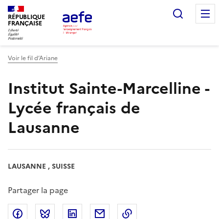
Aller
Recherc
au
RÉPUBLIQUE
FRANÇAISE
contenu
principal
Voir le fil d’Ariane
Institut Sainte-Marcelline -
Lycée français de
Lausanne
LAUSANNE , SUISSE
Partager la page
Partager sur Facebook
Partager sur Bluesky
Partager sur LinkedIn
Partager par email
Copier dans le presse