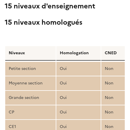
15 niveaux d'enseignement
15 niveaux homologués
Détail
de
Niveaux
Homologation
CNED
la
structure
Petite section
Oui
Non
pédagogique
Moyenne section
Oui
Non
Grande section
Oui
Non
CP
Oui
Non
CE1
Oui
Non