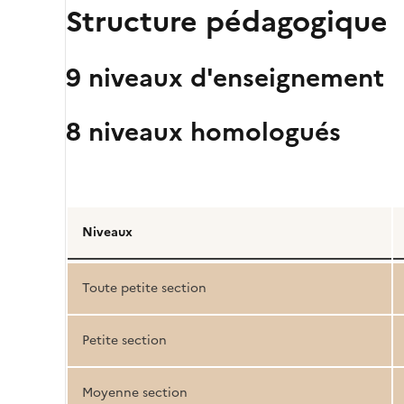
Structure pédagogique
9 niveaux d'enseignement
8 niveaux homologués
Détail
de
Niveaux
la
structure
Toute petite section
pédagogique
Petite section
Moyenne section