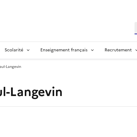
R
Scolarité
Enseignement français
Recrutement
aul-Langevin
ul-Langevin