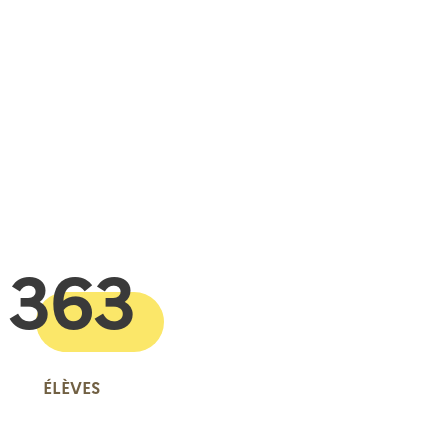
 presse-papier
363
ÉLÈVES