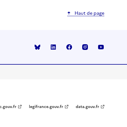
Haut de page
Bluesky
linkedin
facebook
instagram
youtube
c.gouv.fr
legifrance.gouv.fr
data.gouv.fr