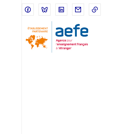
Partager sur Facebook
Partager sur Bluesky
Partager sur LinkedIn
Partager par email
Copier dans le