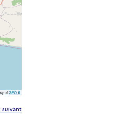
esy of
GEO-6
 suivant