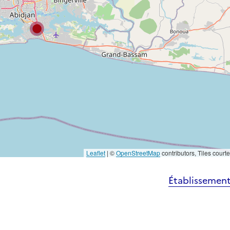
Leaflet
|
©
OpenStreetMap
contributors, Tiles court
Établissement