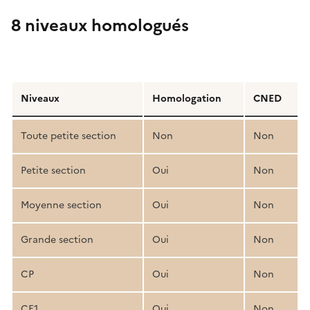
8 niveaux homologués
Détail
de
Niveaux
Homologation
CNED
la
structure
Toute petite section
Non
Non
pédagogique
Petite section
Oui
Non
Moyenne section
Oui
Non
Grande section
Oui
Non
CP
Oui
Non
CE1
Oui
Non