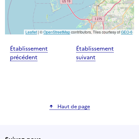
Leaflet
|
©
OpenStreetMap
contributors, Tiles courtesy of
GEO-6
Établissement
Établissement
précédent
suivant
Haut de page