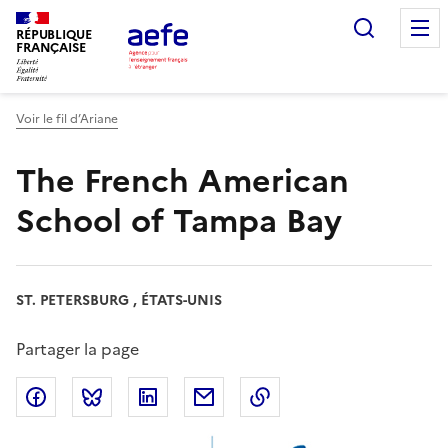
Aller
Recherc
au
RÉPUBLIQUE
FRANÇAISE
contenu
principal
Voir le fil d’Ariane
The French American
School of Tampa Bay
ST. PETERSBURG , ÉTATS-UNIS
Partager la page
Partager sur Facebook
Partager sur Bluesky
Partager sur LinkedIn
Partager par email
Copier dans le presse