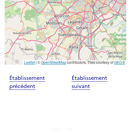
Leaflet
|
©
OpenStreetMap
contributors, Tiles courtesy of
GEO-6
Établissement
Établissement
précédent
suivant