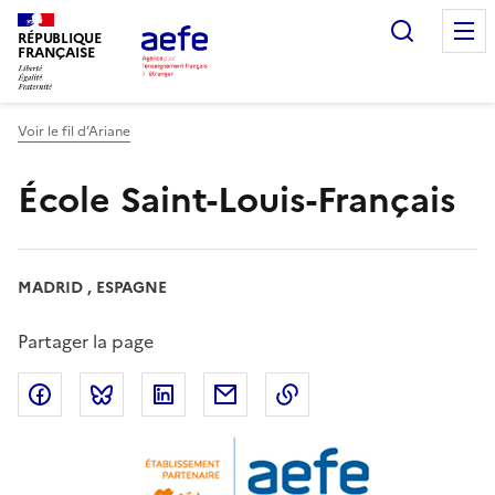
Aller
Recherc
au
RÉPUBLIQUE
FRANÇAISE
contenu
principal
Voir le fil d’Ariane
École Saint-Louis-Français
MADRID , ESPAGNE
Partager la page
Partager sur Facebook
Partager sur Bluesky
Partager sur LinkedIn
Partager par email
Copier dans le presse