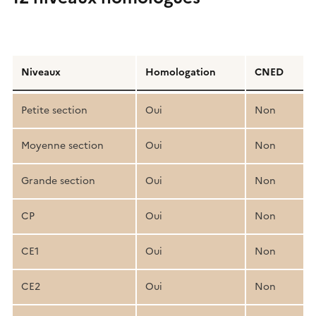
Détail
de
Niveaux
Homologation
CNED
la
structure
Petite section
Oui
Non
pédagogique
Moyenne section
Oui
Non
Grande section
Oui
Non
CP
Oui
Non
CE1
Oui
Non
CE2
Oui
Non