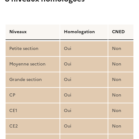
Détail
de
Niveaux
Homologation
CNED
la
structure
Petite section
Oui
Non
pédagogique
Moyenne section
Oui
Non
Grande section
Oui
Non
CP
Oui
Non
CE1
Oui
Non
CE2
Oui
Non