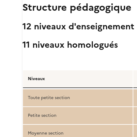
Structure pédagogique
12 niveaux d'enseignement
11 niveaux homologués
Détail
de
Niveaux
la
structure
Toute petite section
pédagogique
Petite section
Moyenne section