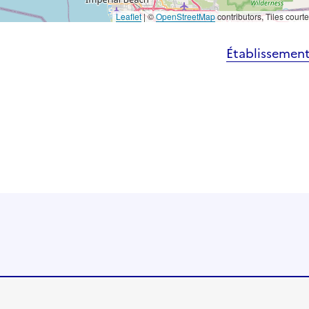
Leaflet
|
©
OpenStreetMap
contributors, Tiles court
Établissement