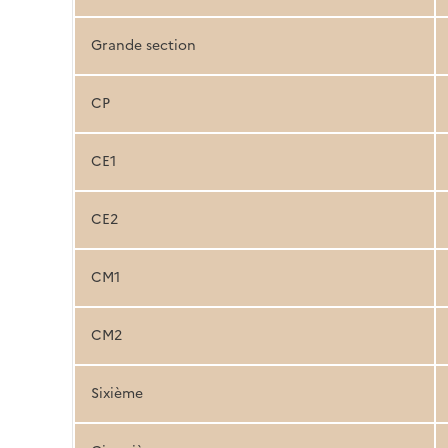
Grande section
CP
CE1
CE2
CM1
CM2
Sixième