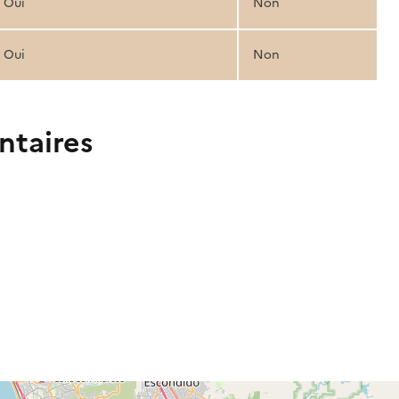
Oui
Non
Oui
Non
ntaires