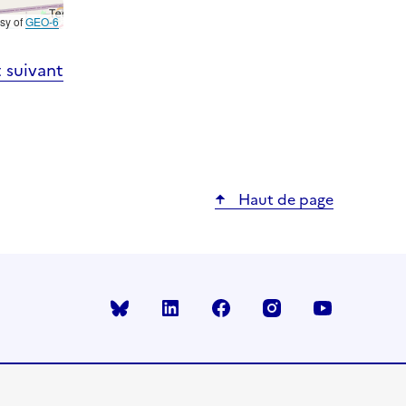
esy of
GEO-6
 suivant
Haut de page
Bluesky
linkedin
facebook
instagram
youtube