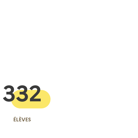
 presse-papier
332
ÉLÈVES