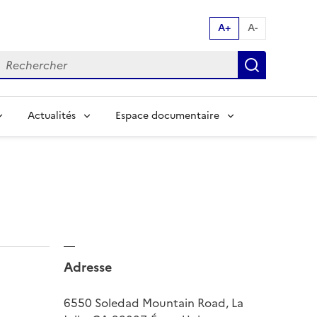
A+
A-
echerche par mot clés:
Recherch
Actualités
Espace documentaire
Adresse
6550 Soledad Mountain Road, La