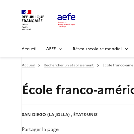
Aller
au
RÉPUBLIQUE
contenu
FRANÇAISE
principal
Main
Accueil
AEFE
Réseau scolaire mondial
navigation
Accueil
Rechercher un établissement
École franco-amér
École franco-améri
SAN DIEGO (LA JOLLA) , ÉTATS-UNIS
Partager la page