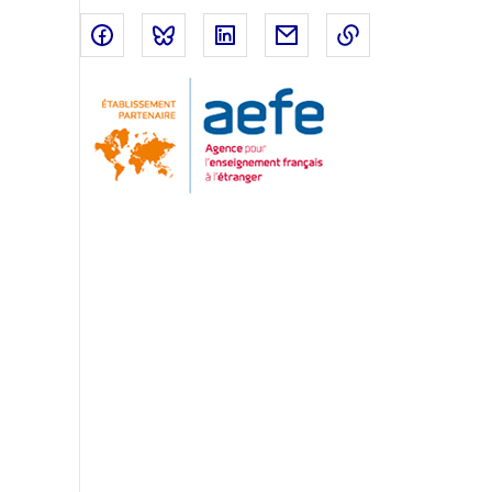
Partager sur Facebook
Partager sur Bluesky
Partager sur LinkedIn
Partager par email
Copier dans le