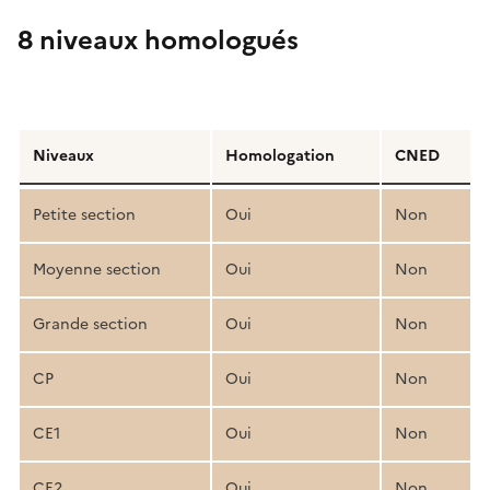
8 niveaux homologués
Détail
de
Niveaux
Homologation
CNED
la
structure
Petite section
Oui
Non
pédagogique
Moyenne section
Oui
Non
Grande section
Oui
Non
CP
Oui
Non
CE1
Oui
Non
CE2
Oui
Non