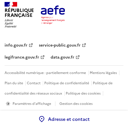
RÉPUBLIQUE
FRANÇAISE
info.gouv.fr
service-public.gouv.fr
legifrance.gouv.fr
data.gouv.fr
Accessibilité numérique : partiellement conforme
Mentions légales
Plan du site
Contact
Politique de confidentialité
Politique de
confidentialité des réseaux sociaux
Politique des cookies
Paramètres d'affichage
Gestion des cookies
Sauf mention contraire, tous les contenus de ce site sont sous
licence
Adresse et contact
etalab-2.0