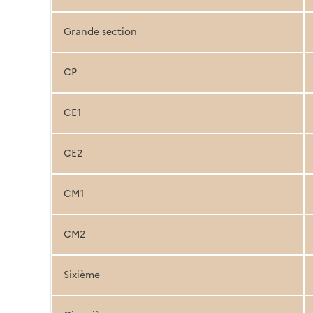
Grande section
CP
CE1
CE2
CM1
CM2
Sixième