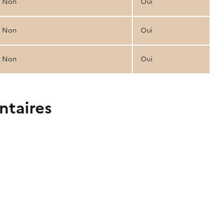
Non
Oui
Non
Oui
Non
Oui
ntaires