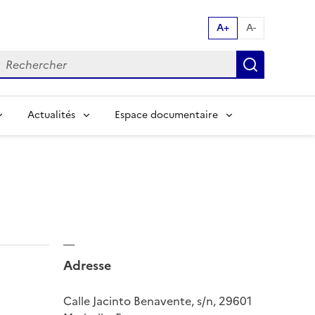
A+
A-
echerche par mot clés:
Recherch
Actualités
Espace documentaire
Adresse
Calle Jacinto Benavente, s/n, 29601