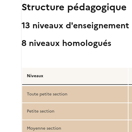
Structure pédagogique
13 niveaux d'enseignement
8 niveaux homologués
Détail
de
Niveaux
la
structure
Toute petite section
pédagogique
Petite section
Moyenne section