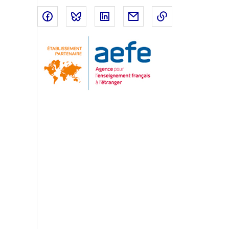
Partager sur Facebook
Partager sur Bluesky
Partager sur LinkedIn
Partager par email
Copier dans le