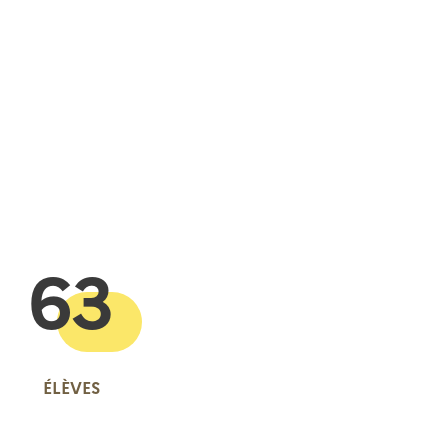
 presse-papier
63
ÉLÈVES