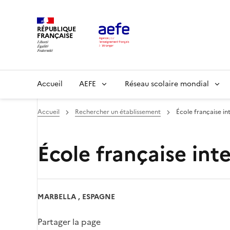
Aller
au
RÉPUBLIQUE
contenu
FRANÇAISE
principal
Main
Accueil
AEFE
Réseau scolaire mondial
navigation
Accueil
Rechercher un établissement
École française in
École française int
MARBELLA , ESPAGNE
Partager la page