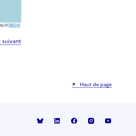
esy of
GEO-6
 suivant
Haut de page
Bluesky
linkedin
facebook
instagram
youtube