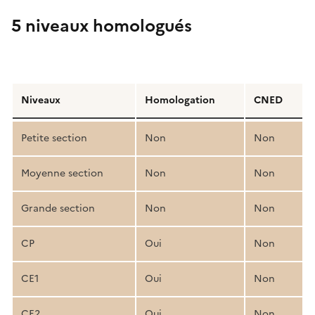
5 niveaux homologués
Détail
de
Niveaux
Homologation
CNED
la
structure
Petite section
Non
Non
pédagogique
Moyenne section
Non
Non
Grande section
Non
Non
CP
Oui
Non
CE1
Oui
Non
CE2
Oui
Non