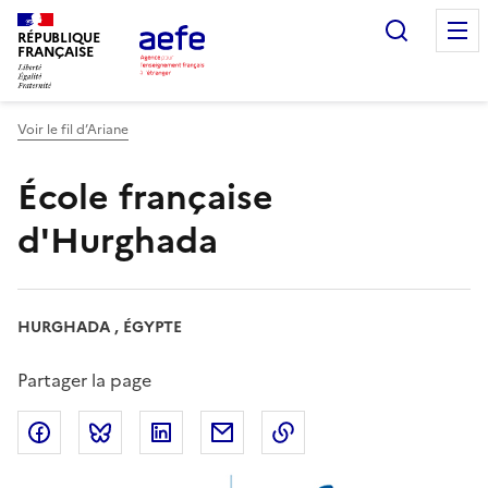
Aller
Recherc
au
RÉPUBLIQUE
FRANÇAISE
contenu
principal
Voir le fil d’Ariane
École française
d'Hurghada
HURGHADA , ÉGYPTE
Partager la page
Partager sur Facebook
Partager sur Bluesky
Partager sur LinkedIn
Partager par email
Copier dans le presse