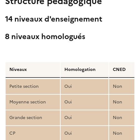
Structure pédagogique
14 niveaux d'enseignement
8 niveaux homologués
Détail
de
Niveaux
Homologation
CNED
la
structure
Petite section
Oui
Non
pédagogique
Moyenne section
Oui
Non
Grande section
Oui
Non
CP
Oui
Non