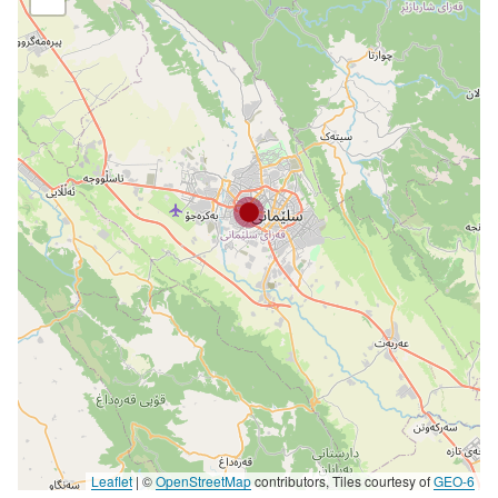
Leaflet
|
©
OpenStreetMap
contributors, Tiles courtesy of
GEO-6