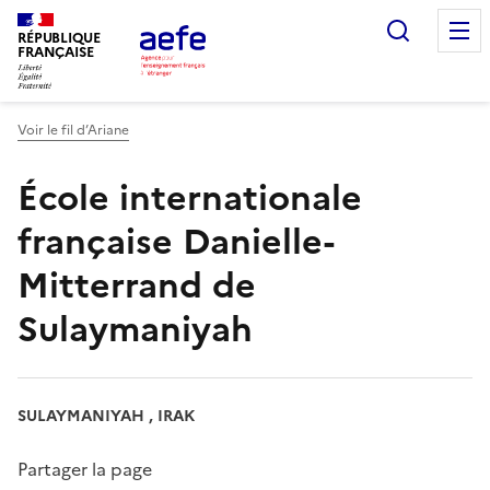
Aller
Recherc
au
RÉPUBLIQUE
FRANÇAISE
contenu
principal
Voir le fil d’Ariane
École internationale
française Danielle-
Mitterrand de
Sulaymaniyah
SULAYMANIYAH , IRAK
Partager la page