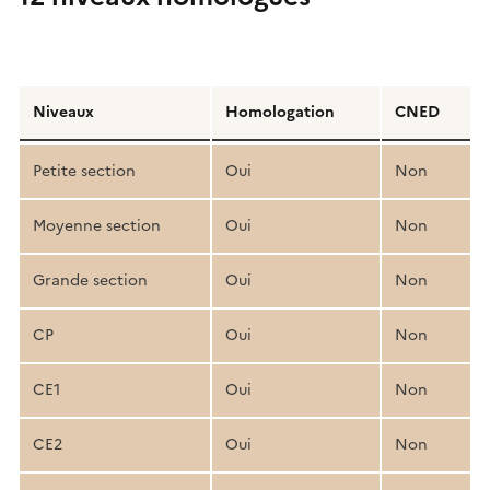
Détail
de
Niveaux
Homologation
CNED
la
structure
Petite section
Oui
Non
pédagogique
Moyenne section
Oui
Non
Grande section
Oui
Non
CP
Oui
Non
CE1
Oui
Non
CE2
Oui
Non