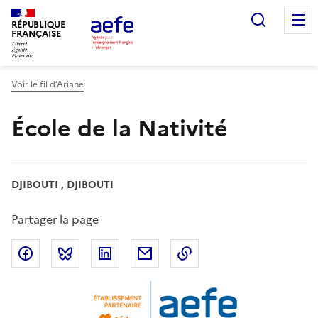
Aller
Recherc
au
RÉPUBLIQUE
FRANÇAISE
contenu
principal
Voir le fil d’Ariane
École de la Nativité
DJIBOUTI , DJIBOUTI
Partager la page
Partager sur Facebook
Partager sur Bluesky
Partager sur LinkedIn
Partager par email
Copier dans le presse