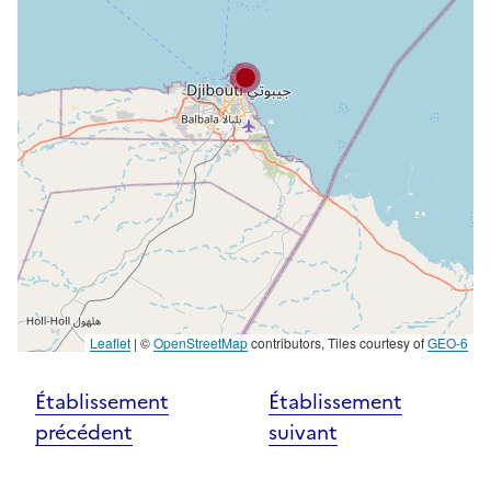
Leaflet
|
©
OpenStreetMap
contributors, Tiles courtesy of
GEO-6
Établissement
Établissement
précédent
suivant