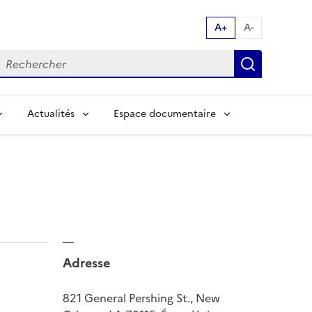
A+
A-
echerche par mot clés:
Recherch
Actualités
Espace documentaire
Adresse
821 General Pershing St., New