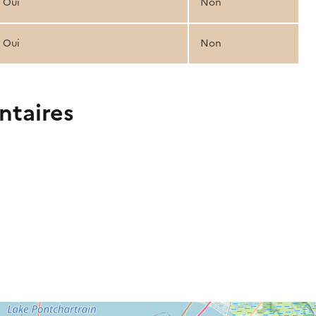
Oui
Non
Oui
Non
ntaires