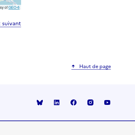
esy of
GEO-6
 suivant
Haut de page
Bluesky
linkedin
facebook
instagram
youtube