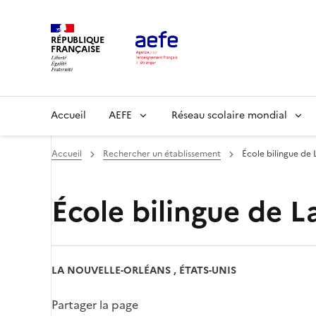
Aller
au
RÉPUBLIQUE
contenu
FRANÇAISE
principal
Main
Accueil
AEFE
Réseau scolaire mondial
navigation
Accueil
Rechercher un établissement
École bilingue de
École bilingue de 
LA NOUVELLE-ORLÉANS , ÉTATS-UNIS
Partager la page