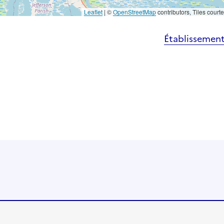
Leaflet
|
©
OpenStreetMap
contributors, Tiles court
Établissement