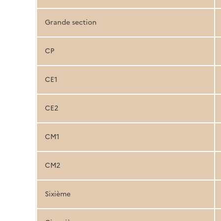
Grande section
CP
CE1
CE2
CM1
CM2
Sixième