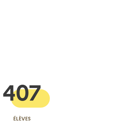
 presse-papier
407
ÉLÈVES