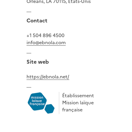
Orleans, LA 70115, États-Unis
Contact
+1 504 896 4500
info@ebnola.com
Site web
https://ebnola.net/
Établissement
Mission laïque
française