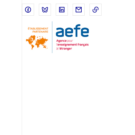
Partager sur Facebook
Partager sur Bluesky
Partager sur LinkedIn
Partager par email
Copier dans le