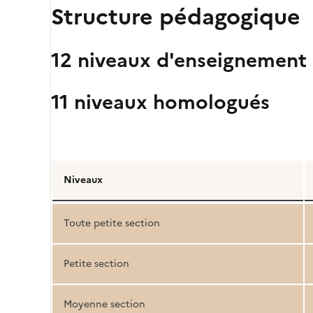
Structure pédagogique
12 niveaux d'enseignement
11 niveaux homologués
Détail
de
Niveaux
la
structure
Toute petite section
pédagogique
Petite section
Moyenne section