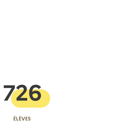
 presse-papier
726
ÉLÈVES