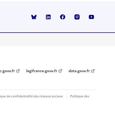
Bluesky
linkedin
facebook
instagram
youtube
c.gouv.fr
legifrance.gouv.fr
data.gouv.fr
ique de confidentialité des réseaux sociaux
Politique des