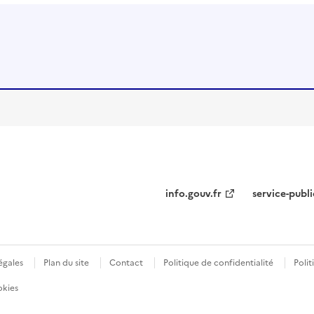
info.gouv.fr
service-publi
égales
Plan du site
Contact
Politique de confidentialité
Polit
okies