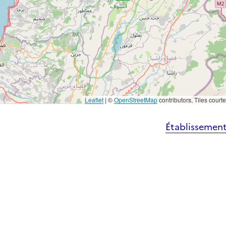
Leaflet
|
©
OpenStreetMap
contributors, Tiles court
Établissement