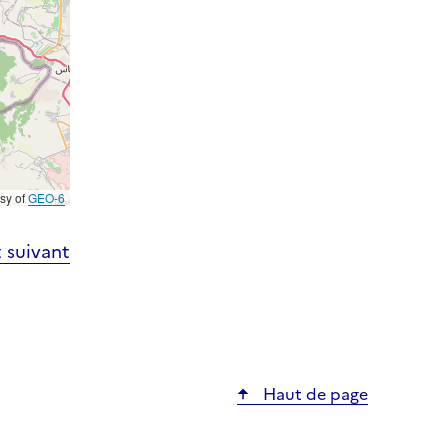
esy of
GEO-6
 suivant
Haut de page