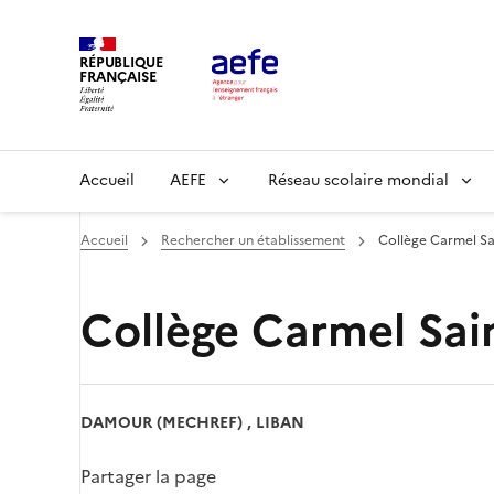
Aller
au
RÉPUBLIQUE
contenu
FRANÇAISE
principal
Main
Accueil
AEFE
Réseau scolaire mondial
navigation
Accueil
Rechercher un établissement
Collège Carmel Sa
Collège Carmel Sai
DAMOUR (MECHREF) , LIBAN
Partager la page