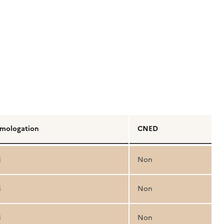
mologation
CNED
i
Non
i
Non
i
Non