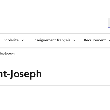
R
Scolarité
Enseignement français
Recrutement
int-Joseph
nt-Joseph