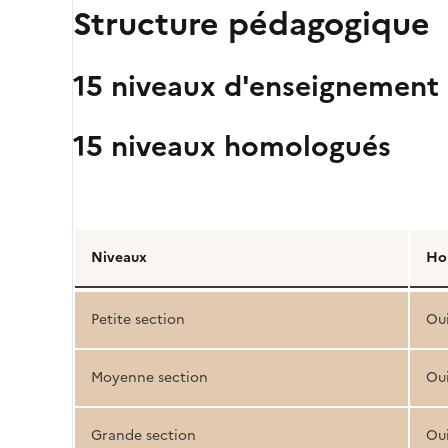
Structure pédagogique
15 niveaux d'enseignement
15 niveaux homologués
Détail
de
Niveaux
Ho
la
structure
Petite section
Ou
pédagogique
Moyenne section
Ou
Grande section
Ou