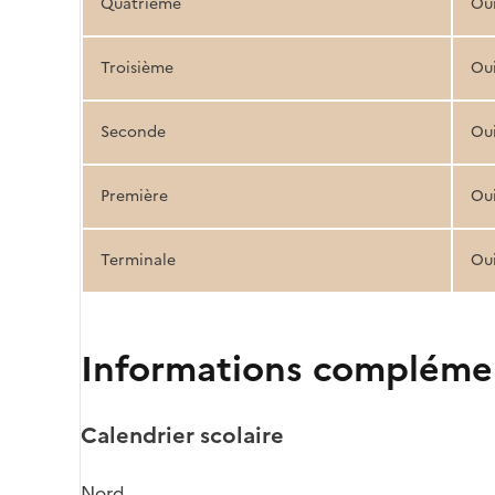
Quatrième
Ou
Troisième
Ou
Seconde
Ou
Première
Ou
Terminale
Ou
Informations compléme
Calendrier scolaire
Nord