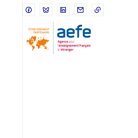
Partager sur Facebook
Partager sur Bluesky
Partager sur LinkedIn
Partager par email
Copier dans le