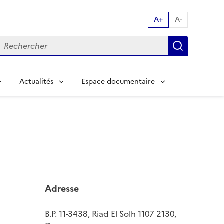
A+
A-
echerche par mot clés:
Recherch
Actualités
Espace documentaire
Adresse
B.P. 11-3438, Riad El Solh 1107 2130,