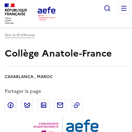
Aller
Recherc
au
RÉPUBLIQUE
FRANÇAISE
contenu
principal
Voir le fil d’Ariane
Collège Anatole-France
CASABLANCA , MAROC
Partager la page
Partager sur Facebook
Partager sur Bluesky
Partager sur LinkedIn
Partager par email
Copier dans le presse