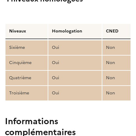
Détail
de
Niveaux
Homologation
CNED
la
structure
Sixième
Oui
Non
pédagogique
Cinquième
Oui
Non
Quatrième
Oui
Non
Troisième
Oui
Non
Informations
complémentaires