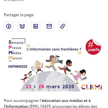
Partager la page
Partager sur Facebook
Partager sur Bluesky
Partager sur LinkedIn
Partager par email
Copier dans le presse
Corps
Pour accompagner l’
éducation aux médias et à
de
l’information
(ÉMI), l’AEFE encourage les élèves des
page