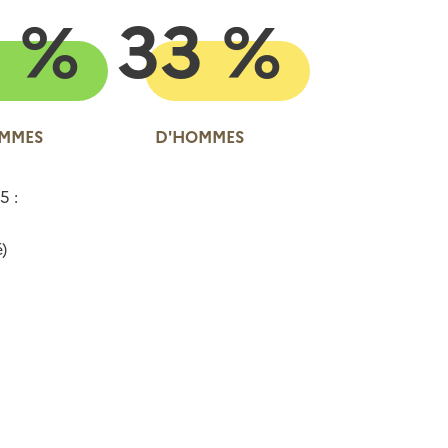
 %
33 %
EMMES
D'HOMMES
5 :
)