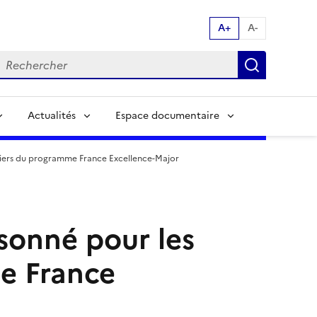
A+
A-
echerche par mot clés:
Recherch
Actualités
Espace documentaire
rsiers du programme France Excellence-Major
 sonné pour les
e France