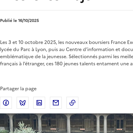
Publié le 16/10/2025
Chapo
Les 3 et 10 octobre 2025, les nouveaux boursiers France Exc
lycée du Parc à Lyon, puis au Centre d’information et docum
emblématique de la jeunesse. Sélectionnés parmi les meille
français à l’étranger, ces 180 jeunes talents entament une
Partager la page
Partager sur Facebook
Partager sur Bluesky
Partager sur LinkedIn
Partager par email
Copier dans le presse-p