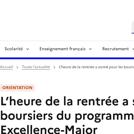
R
Scolarité
Enseignement français
Recrutement
Accueil
Toute l'actualité
L’heure de la rentrée a sonné pour les bou
ORIENTATION
L’heure de la rentrée a
boursiers du programm
Excellence-Major