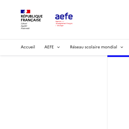
Aller
au
RÉPUBLIQUE
contenu
FRANÇAISE
principal
Main
Accueil
AEFE
Réseau scolaire mondial
navigation