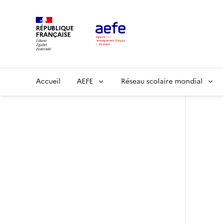
Aller
au
RÉPUBLIQUE
contenu
FRANÇAISE
principal
Main
Accueil
AEFE
Réseau scolaire mondial
navigation