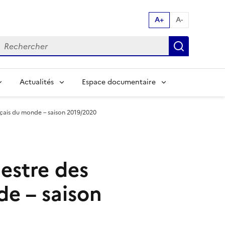
A+
A-
echerche par mot clés:
Recherch
Actualités
Espace documentaire
nçais du monde – saison 2019/2020
hestre des
de – saison