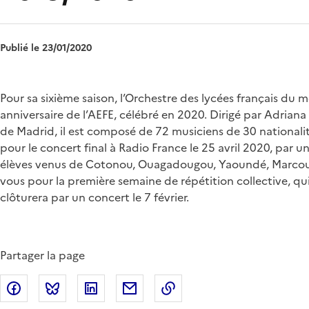
Publié le 23/01/2020
Chapo
Pour sa sixième saison, l’Orchestre des lycées français d
anniversaire de l’AEFE, célébré en 2020. Dirigé par Adriana
de Madrid, il est composé de 72 musiciens de 30 nationali
pour le concert final à Radio France le 25 avril 2020, par
élèves venus de Cotonou, Ouagadougou, Yaoundé, Marcous
vous pour la première semaine de répétition collective, qui 
clôturera par un concert le 7 février.
Partager la page
Partager sur Facebook
Partager sur Bluesky
Partager sur LinkedIn
Partager par email
Copier dans le presse-p