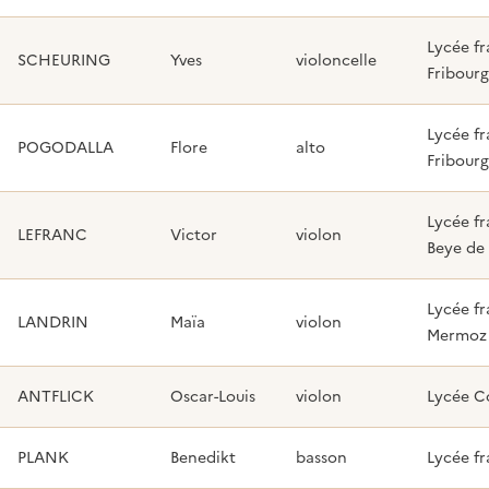
Lycée f
SCHEURING
Yves
violoncelle
Fribourg
Lycée f
POGODALLA
Flore
alto
Fribourg
Lycée fr
LEFRANC
Victor
violon
Beye de
Lycée fr
LANDRIN
Maïa
violon
Mermoz 
ANTFLICK
Oscar-Louis
violon
Lycée C
PLANK
Benedikt
basson
Lycée fr