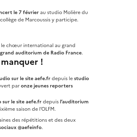
ncert le 7 février
au studio Molière du
collège de Marcoussis y participe.
t le chœur international au grand
grand auditorium de Radio France
.
s manquer !
dio sur le site aefe.fr
depuis le
studio
vert par
onze jeunes reporters
sur le site aefe.fr
depuis
l’auditorium
sixième saison de l’OLFM.
aines des répétitions et des deux
sociaux @aefeinfo
.