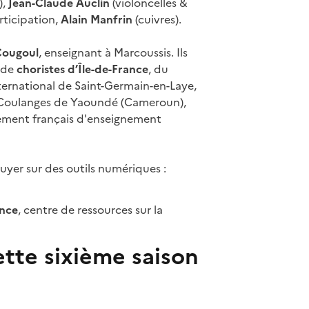
),
Jean-Claude Auclin
(violoncelles &
rticipation,
Alain Manfrin
(cuivres).
Cougoul
, enseignant à Marcoussis. Ils
 de
choristes d’Île-de-France
, du
ternational de Saint-Germain-en-Laye,
e-Coulanges de Yaoundé (Cameroun),
sement français d'enseignement
uyer sur des outils numériques :
ance
, centre de ressources sur la
tte sixième saison