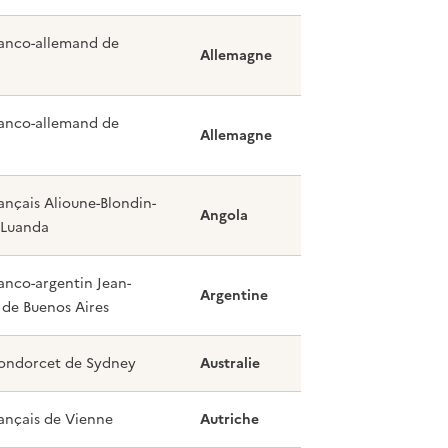
ranco-allemand de
Allemagne
ranco-allemand de
Allemagne
ançais Alioune-Blondin-
Angola
 Luanda
anco-argentin Jean-
Argentine
de Buenos Aires
ondorcet de Sydney
Australie
ançais de Vienne
Autriche