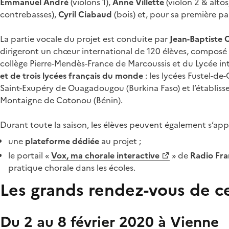
Emmanuel André
(violons 1),
Anne Villette
(violon 2 & altos
contrebasses),
Cyril Ciabaud
(bois) et, pour sa première pa
La partie vocale du projet est conduite par
Jean-Baptiste 
dirigeront un chœur international de 120 élèves, composé
collège Pierre-Mendès-France de Marcoussis et du Lycée in
et de trois lycées français du monde
: les lycées Fustel-d
Saint-Exupéry de Ouagadougou (Burkina Faso) et l’établis
Montaigne de Cotonou (Bénin).
Durant toute la saison, les élèves peuvent également s’app
une
plateforme dédiée
au projet ;
le portail «
Vox, ma chorale interactive
» de
Radio Fr
pratique chorale dans les écoles.
Les grands rendez-vous de ce
Du 2 au 8 février 2020 à Vienne