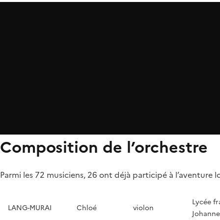
Composition de l’orchestre
Parmi les 72 musiciens, 26 ont déjà participé à l’aventure lo
Lycée fr
LANG-MURAI
Chloé
violon
Johanne