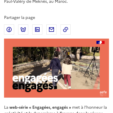
Paul-Valéry de Meknès, au Maroc.
Partager la page
Partager sur Facebook
Partager sur Bluesky
Partager sur LinkedIn
Partager par email
Copier dans le presse
Corps
La
web-série « Engagées, engagés »
met à l’honneur la
de