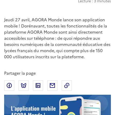
Lecture : 3 minutes
Chapo
Jeudi 27 avril, AGORA Monde lance son application
mobile ! Dorénavant, toutes les fonctionnalités de la
plateforme AGORA Monde sont ainsi directement
accessibles sur téléphone : de quoi répondre aux
besoins numériques de la communauté éducative des
lycées français du monde, qui compte plus de 150
000 utilisateurs inscrits sur la plateforme.
Partager la page
Partager sur Facebook
Partager sur Bluesky
Partager sur LinkedIn
Partager par email
Copier dans le presse