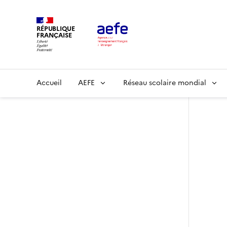
Aller
au
RÉPUBLIQUE
contenu
FRANÇAISE
principal
Main
Accueil
AEFE
Réseau scolaire mondial
navigation