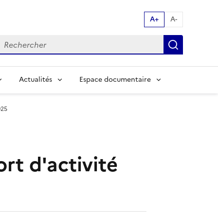
A+
A-
echerche par mot clés:
Recherch
Actualités
Espace documentaire
025
rt d'activité