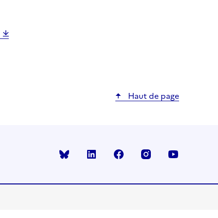
Haut de page
Bluesky
linkedin
facebook
instagram
youtube