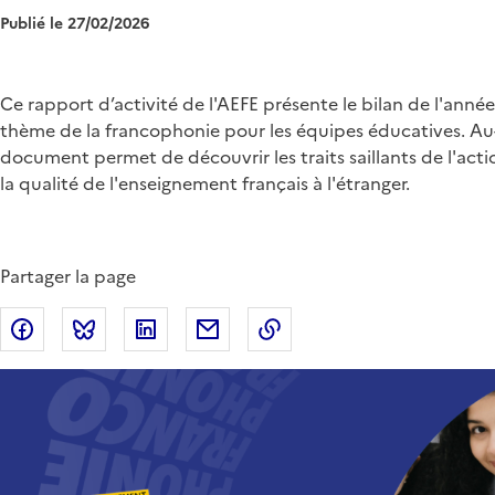
Publié le 27/02/2026
Chapo
Ce rapport d’activité de l'AEFE présente le bilan de l'anné
thème de la francophonie pour les équipes éducatives. Au
document permet de découvrir les traits saillants de l'act
la qualité de l'enseignement français à l'étranger.
Partager la page
Partager sur Facebook
Partager sur Bluesky
Partager sur LinkedIn
Partager par email
Copier dans le presse-p