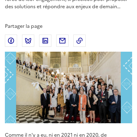
des solutions et répondre aux enjeux de demain…
Partager la page
Partager sur Facebook
Partager sur Bluesky
Partager sur LinkedIn
Partager par email
Copier dans le presse
Corps
Comme il n'y a eu, ni en 2021 ni en 2020, de
de