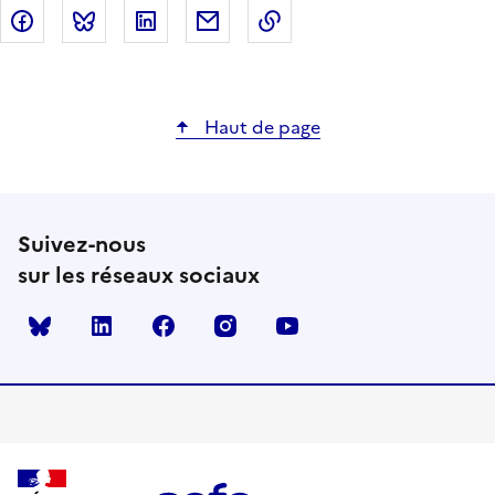
Partager sur Facebook
Partager sur Bluesky
Partager sur LinkedIn
Partager par email
Copier dans le presse-p
Haut de page
Suivez-nous
sur les réseaux sociaux
Bluesky
linkedin
facebook
instagram
youtube