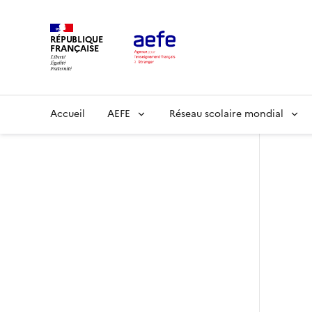
Aller
au
RÉPUBLIQUE
contenu
FRANÇAISE
principal
Main
Accueil
AEFE
Réseau scolaire mondial
navigation