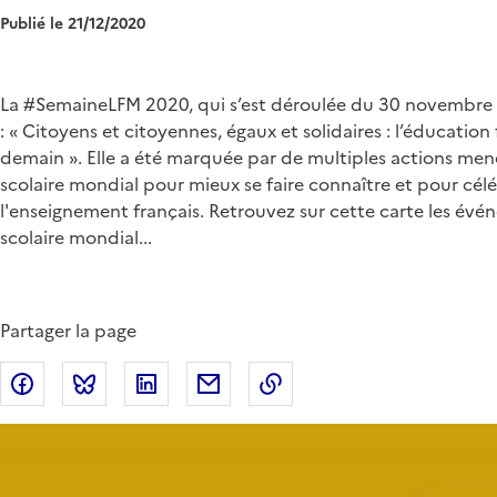
Publié le 21/12/2020
Chapo
La #SemaineLFM 2020, qui s’est déroulée du 30 novembre
: « Citoyens et citoyennes, égaux et solidaires : l’éducation 
demain ». Elle a été marquée par de multiples actions men
scolaire mondial pour mieux se faire connaître et pour célé
l'enseignement français. Retrouvez sur cette carte les évé
scolaire mondial...
Partager la page
Partager sur Facebook
Partager sur Bluesky
Partager sur LinkedIn
Partager par email
Copier dans le presse-p