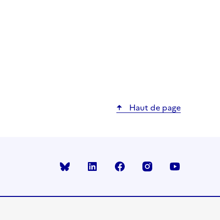
Haut de page
Bluesky
linkedin
facebook
instagram
youtube