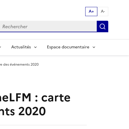
A+
A-
echerche par mot clés:
Recherch
Actualités
Espace documentaire
ive des événements 2020
neLFM : carte
nts 2020